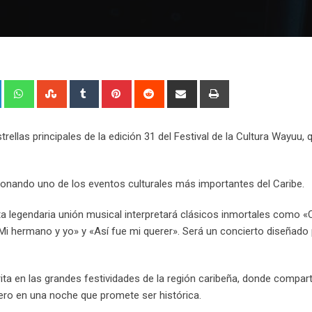
+
LinkedIn
Whatsapp
StumbleUpon
Tumblr
Pinterest
Reddit
Share
Print
via
Email
ellas principales de la edición 31 del Festival de la Cultura Wayuu, 
oronando uno de los eventos culturales más importantes del Caribe.
sta legendaria unión musical interpretará clásicos inmortales como 
Mi hermano y yo» y «Así fue mi querer». Será un concierto diseñado
ita en las grandes festividades de la región caribeña, donde compart
ro en una noche que promete ser histórica.