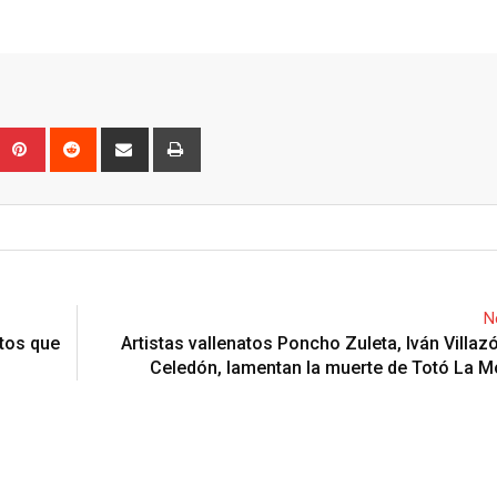
Upon
umblr
Pinterest
Reddit
Share
Print
via
Email
N
tos que
Artistas vallenatos Poncho Zuleta, Iván Villaz
Celedón, lamentan la muerte de Totó La 