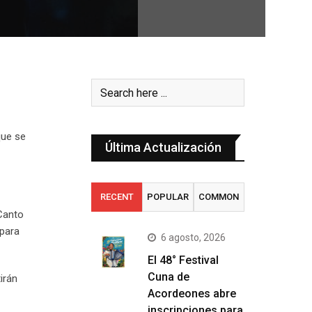
que se
Última Actualización
RECENT
POPULAR
COMMON
«Canto
 para
6 agosto, 2026
El 48° Festival
Cuna de
irán
Acordeones abre
inscripciones para