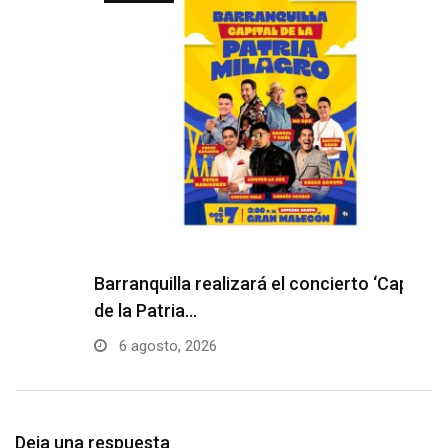
Barranquilla realizará el concierto ‘Capital
H
de la Patria…
l
6 agosto, 2026
Deja una respuesta