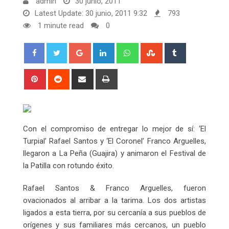
admin
30 junio, 2011
Latest Update: 30 junio, 2011 9:32
793
1 minute read
0
Google+
LinkedIn
Whatsapp
StumbleUpon
Tumblr
Pinterest
Reddit
Share
Print
via
Email
Con el compromiso de entregar lo mejor de sí: ‘El
Turpial’ Rafael Santos y ‘El Coronel’ Franco Arguelles,
llegaron a La Peña (Guajira) y animaron el Festival de
la Patilla con rotundo éxito.
Rafael Santos & Franco Arguelles, fueron
ovacionados al arribar a la tarima. Los dos artistas
ligados a esta tierra, por su cercanía a sus pueblos de
orígenes y sus familiares más cercanos, un pueblo