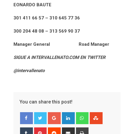
EONARDO BAUTE
301 411 66 57 – 310 645 77 36
300 204 48 08 – 313 569 90 37
Manager General Road Manager
SIGUE A INTERVALLENATO.COM EN TWITTER
@intervallenato
You can share this post!
Google+
LinkedIn
Whatsapp
StumbleUpon
Tumblr
Pinterest
Reddit
Share
Print