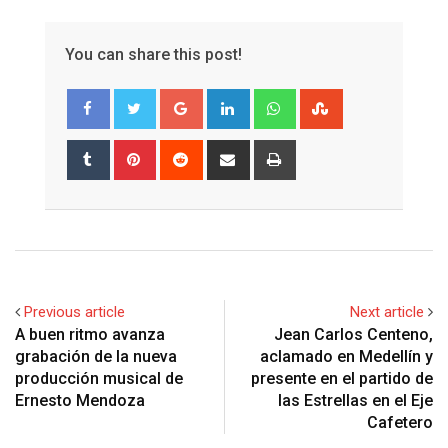
You can share this post!
Google+
LinkedIn
Whatsapp
StumbleUpon
Tumblr
Pinterest
Reddit
Share
Print
via
Email
Previous article
Next article
A buen ritmo avanza
Jean Carlos Centeno,
grabación de la nueva
aclamado en Medellín y
producción musical de
presente en el partido de
Ernesto Mendoza
las Estrellas en el Eje
Cafetero