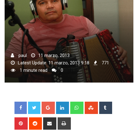
paul
11 marzo, 2013
Latest Update: 11 marzo, 2013 9:18
771
1 minute read
0
Google+
LinkedIn
Whatsapp
StumbleUpon
Tumblr
Pinterest
Reddit
Share
Print
via
Email