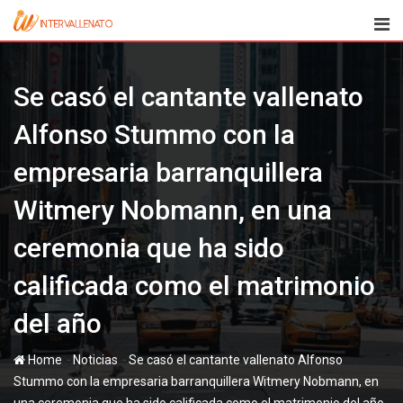
Skip
to
content
Se casó el cantante vallenato
Alfonso Stummo con la
empresaria barranquillera
Witmery Nobmann, en una
ceremonia que ha sido
calificada como el matrimonio
del año
-
-
Home
Noticias
Se casó el cantante vallenato Alfonso
Stummo con la empresaria barranquillera Witmery Nobmann, en
una ceremonia que ha sido calificada como el matrimonio del año