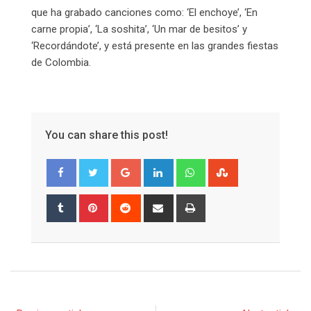
que ha grabado canciones como: ‘El enchoye’, ‘En
carne propia’, ‘La soshita’, ‘Un mar de besitos’ y
‘Recordándote’, y está presente en las grandes fiestas
de Colombia.
You can share this post!
Google+
LinkedIn
Whatsapp
StumbleUpon
Tumblr
Pinterest
Reddit
Share
Print
via
Email