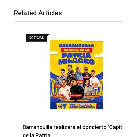
Related Articles
NOTICIAS
Barranquilla realizará el concierto ‘Capital
H
de la Patria…
l