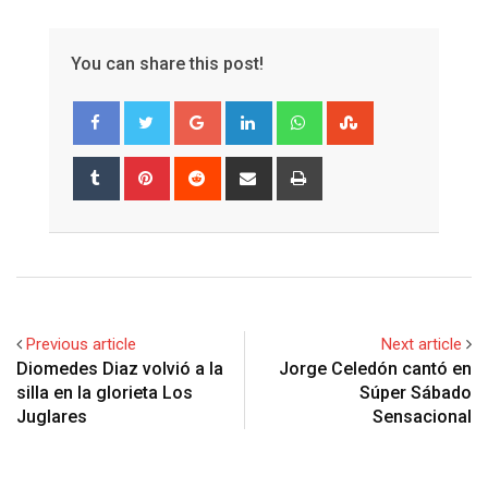
You can share this post!
Google+
LinkedIn
Whatsapp
StumbleUpon
Tumblr
Pinterest
Reddit
Share
Print
via
Email
Previous article
Next article
Diomedes Diaz volvió a la
Jorge Celedón cantó en
silla en la glorieta Los
Súper Sábado
Juglares
Sensacional