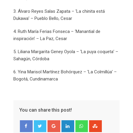
3. Álvaro Reyes Salas Zapata – ‘La chinita está
Dukawa’ – Pueblo Bello, Cesar
4. Ruth María Ferias Fonseca – ‘Manantial de
inspiración’ – La Paz, Cesar
5. Liliana Margarita Geney Oyola – ‘La puya coqueta’ –
Sahagún, Córdoba
6. Yina Marisol Martínez Bohórquez – ‘La Colmillúa’ –
Bogotá, Cundinamarca
You can share this post!
Google+
LinkedIn
Whatsapp
StumbleUpon