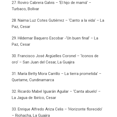
27. Roviro Cabrera Galvis – ‘El hijo de mamá’ –
Turbaco, Bolívar
28. Naima Luz Cotes Gutiérrez – ‘Canto a la vida’ – La
Paz, Cesar
29. Hildemar Baquero Escobar -‘Un buen final’ – La
Paz, Cesar
30. Francisco José Argüelles Coronel – ‘Iconos de
oro’ – San Juan del Cesar, La Guajira
31. María Betty Mora Carrillo – La tierra prometida’ –
Quetame, Cundinamarca
32. Ricardo Mabel Iguarán Aguilar – ‘Canta abuelo’ –
La Jagua de Ibiríco, Cesar
33. Enrique Alfredo Ariza Celis – ‘Horizonte florecido’
– Riohacha, La Guajira