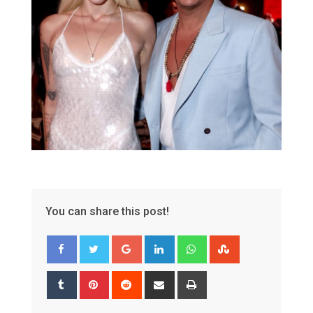
You can share this post!
Google+
LinkedIn
Whatsapp
StumbleUpon
Tumblr
Pinterest
Reddit
Share
Print
via
Email