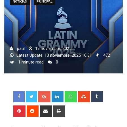
NOTICIAS
PRINCIPAL
paul
13 noviembre, 2025
Latest Update: 13 noviembre, 2025 16:31
472
1 minute read
0
Google+
LinkedIn
Whatsapp
StumbleUpon
Tumblr
Pinterest
Reddit
Share
Print
via
Email