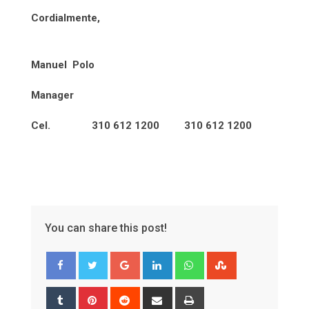
Cordialmente,
Manuel Polo
Manager
Cel. 310 612 1200 310 612 1200
You can share this post!
Google+
LinkedIn
Whatsapp
StumbleUpon
Tumblr
Pinterest
Reddit
Share
Print