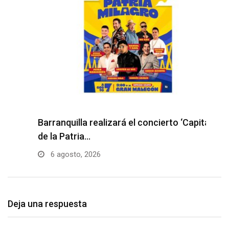
Barranquilla realizará el concierto ‘Capital
H
de la Patria…
l
6 agosto, 2026
Deja una respuesta