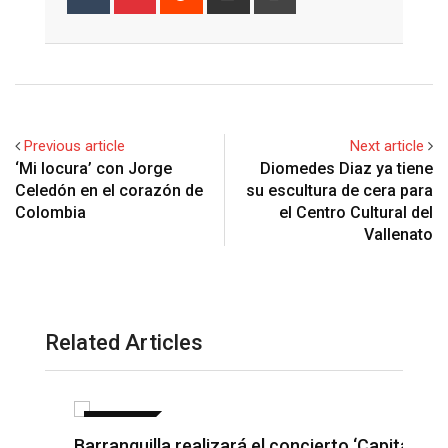
via
Email
Previous article
Next article
‘Mi locura’ con Jorge
Diomedes Diaz ya tiene
Celedón en el corazón de
su escultura de cera para
Colombia
el Centro Cultural del
Vallenato
Related Articles
NOTICIAS
Barranquilla realizará el concierto ‘Capital
H