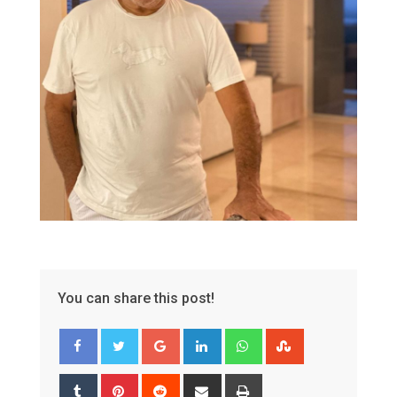
You can share this post!
Google+
LinkedIn
Whatsapp
StumbleUpon
Tumblr
Pinterest
Reddit
Share
Print