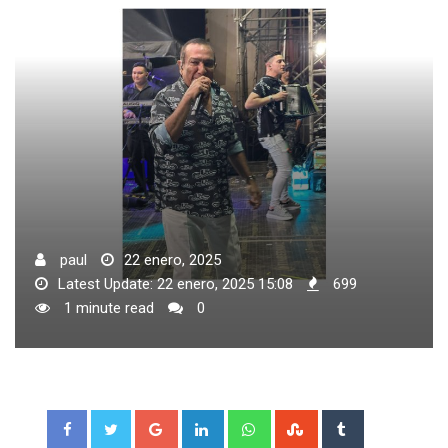
paul
22 enero, 2025
Latest Update: 22 enero, 2025 15:08
699
1 minute read
0
Google+
LinkedIn
Whatsapp
StumbleUpon
Tumblr