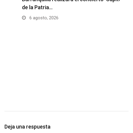
de la Patria…
l
6 agosto, 2026
Deja una respuesta