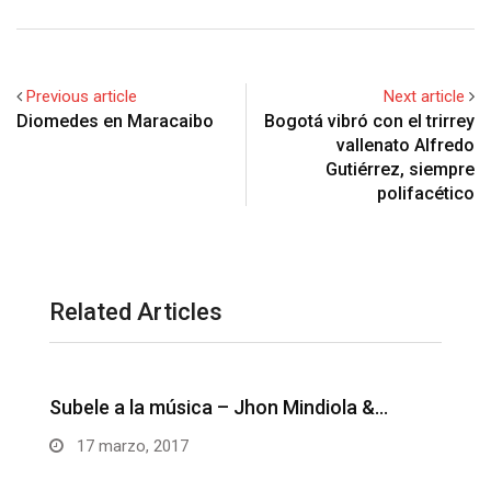
Previous article
Next article
Bogotá vibró con el trirrey
vallenato Alfredo
Gutiérrez, siempre
polifacético
Related Articles
Unos besitos ricos – Juanse Rivero y
M
Juank…
14 marzo, 2017