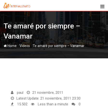
Skip
to
content
Te amaré por siempre –
Vanamar
-
-
Home
Videos
Te amaré por siempre – Vanamar
paul
21 noviembre, 2011
Latest Update: 21 noviembre, 2011 23:30
15.502
Less than a minute
0