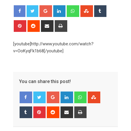
Google+
LinkedIn
Whatsapp
StumbleUpon
Tumblr
Pinterest
Reddit
Share
Print
via
Email
[youtube]http://www.youtube.com/watch?
v=OoKyqFk1b68[/youtube]
You can share this post!
Google+
LinkedIn
Whatsapp
StumbleUpon
Tumblr
Pinterest
Reddit
Share
Print
via
Email