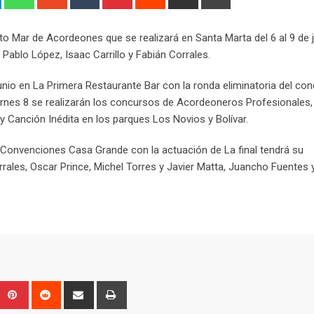
via
Email
to Mar de Acordeones que se realizará en Santa Marta del 6 al 9 de 
 Pablo López, Isaac Carrillo y Fabián Corrales.
 junio en La Primera Restaurante Bar con la ronda eliminatoria del co
viernes 8 se realizarán los concursos de Acordeoneros Profesionales,
y Canción Inédita en los parques Los Novios y Bolívar.
de Convenciones Casa Grande con la actuación de La final tendrá su
rales, Oscar Prince, Michel Torres y Javier Matta, Juancho Fuentes 
Upon
umblr
Pinterest
Reddit
Share
Print
via