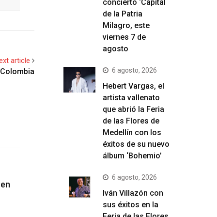
concierto ‘Capital
de la Patria
Milagro, este
viernes 7 de
agosto
ext article
6 agosto, 2026
r Colombia
Hebert Vargas, el
artista vallenato
que abrió la Feria
de las Flores de
Medellín con los
éxitos de su nuevo
álbum ‘Bohemio’
6 agosto, 2026
 en
Iván Villazón con
sus éxitos en la
Feria de las Flores