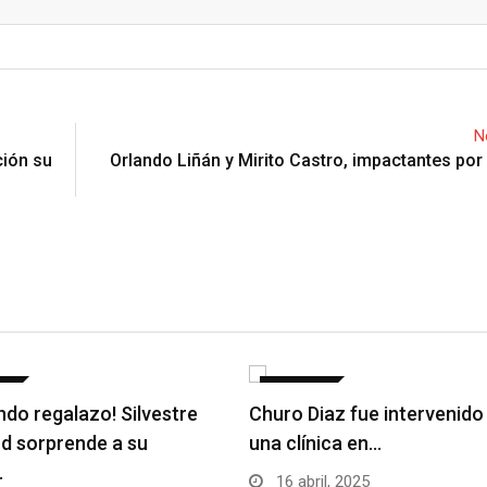
Email
N
ción su
Orlando Liñán y Mirito Castro, impactantes po
AS
NOTICIAS
do regalazo! Silvestre
Churo Diaz fue intervenido
d sorprende a su
una clínica en…
…
16 abril, 2025