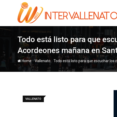
Skip
to
content
Todo está listo para que esc
Acordeones mañana en Sant
-
-
Home
Vallenato
Todo está listo para que escuchar los
VALLENATO