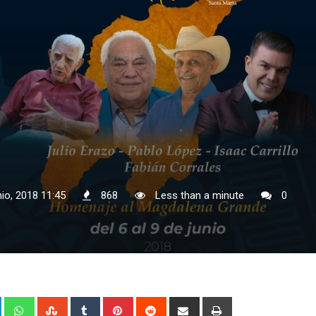
nio, 2018 11:45
868
Less than a minute
0
+
LinkedIn
Whatsapp
StumbleUpon
Tumblr
Pinterest
Reddit
Share
Print