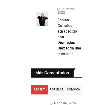
26 mayo,
2022
Fabián
Corrales,
agradecido
con
Diomedes
Diaz toda una
eternidad
Más Comentados
RECENT
POPULAR
COMMON
6 agosto, 2026