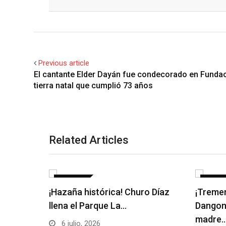
Facebook
Twitter
Previous article
El cantante Elder Dayán fue condecorado en Funda
tierra natal que cumplió 73 años
Related Articles
NOTICIAS
NOTICI
¡Hazaña histórica! Churo Díaz
¡Tremen
llena el Parque La…
Dangon
madre
6 julio, 2026