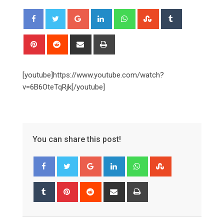
Google+
LinkedIn
Whatsapp
StumbleUpon
Tumblr
Pinterest
Reddit
Share
Print
via
Email
[youtube]https://www.youtube.com/watch?
v=6B6OteTqRjk[/youtube]
You can share this post!
Google+
LinkedIn
Whatsapp
StumbleUpon
Tumblr
Pinterest
Reddit
Share
Print
via
Email