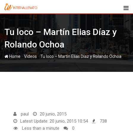
Skip
to
content
Tu loco – Martín Elias Díaz y
Rolando Ochoa
-
-
Home
Videos
Tu loco – Martín Elias Díaz y Rolando Ochoa
paul
20 junio, 2015
Latest Update: 20 junio, 2015 10:54
738
Less than a minute
0