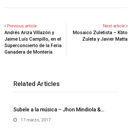
Previous article
Next article
Andrés Ariza Villazón y
Mosaico Zuletista – Kbto
Jaime Luís Campillo, en el
Zuleta y Javier Matta
Súperconcierto de la Feria
Ganadera de Montería
Related Articles
Unos besitos ricos – Juanse Rivero y
M
Juank…
14 marzo, 2017