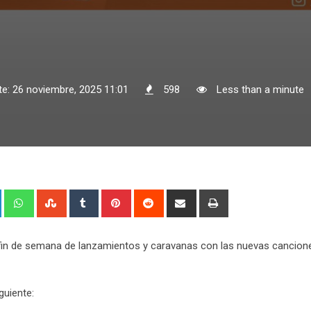
te: 26 noviembre, 2025 11:01
598
Less than a minute
+
LinkedIn
Whatsapp
StumbleUpon
Tumblr
Pinterest
Reddit
Share
Print
via
Email
 un fin de semana de lanzamientos y caravanas con las nuevas cancion
guiente: