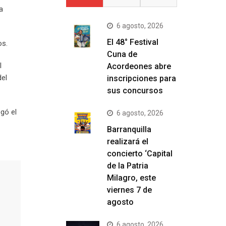
a
6 agosto, 2026
El 48° Festival
os.
Cuna de
l
Acordeones abre
del
inscripciones para
sus concursos
egó el
6 agosto, 2026
Barranquilla
realizará el
concierto ‘Capital
de la Patria
Milagro, este
viernes 7 de
agosto
6 agosto, 2026