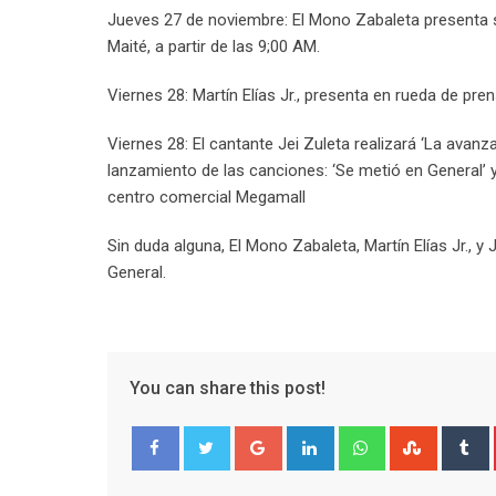
Jueves 27 de noviembre: El Mono Zabaleta presenta s
Maité, a partir de las 9;00 AM.
Viernes 28: Martín Elías Jr., presenta en rueda de pr
Viernes 28: El cantante Jei Zuleta realizará ‘La avanz
lanzamiento de las canciones: ‘Se metió en General’ y
centro comercial Megamall
Sin duda alguna, El Mono Zabaleta, Martín Elías Jr., y
General.
You can share this post!
Google+
LinkedIn
Whatsapp
Stumble
T
Facebook
Twitter