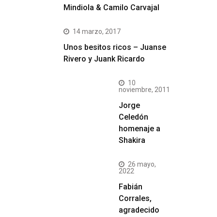
Mindiola & Camilo Carvajal
14 marzo, 2017
Unos besitos ricos – Juanse
Rivero y Juank Ricardo
10
noviembre, 2011
Jorge
Celedón
homenaje a
Shakira
26 mayo,
2022
Fabián
Corrales,
agradecido