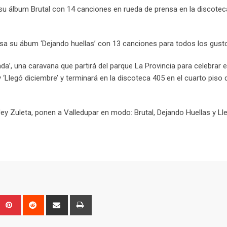
u álbum Brutal con 14 canciones en rueda de prensa en la discotec
ensa su ábum ‘Dejando huellas’ con 13 canciones para todos los gust
ada’, una caravana que partirá del parque La Provincia para celebrar e
 ‘Llegó diciembre’ y terminará en la discoteca 405 en el cuarto piso 
 Jey Zuleta, ponen a Valledupar en modo: Brutal, Dejando Huellas y Ll
Upon
umblr
Pinterest
Reddit
Share
Print
via
Email