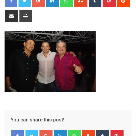
Share
Print
via
Email
You can share this post!
Google+
LinkedIn
Whatsapp
StumbleUpon
Tumblr
Pinter