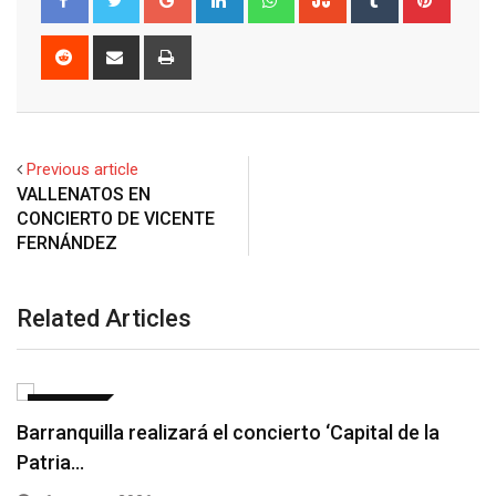
Reddit
Share
Print
via
Email
Previous article
VALLENATOS EN
CONCIERTO DE VICENTE
FERNÁNDEZ
Related Articles
NOTICIAS
Hebert Vargas, el artista vallenato que abrió la…
6 agosto, 2026