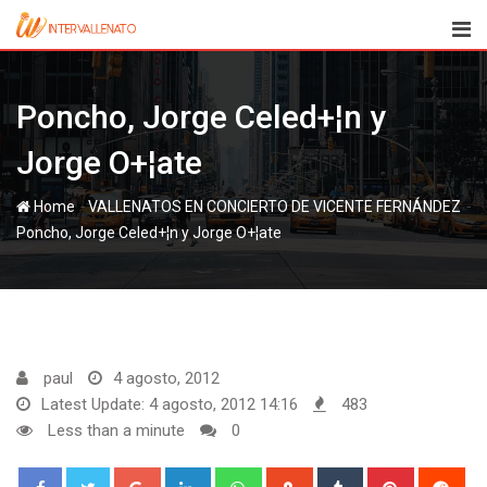
Skip
to
content
Poncho, Jorge Celed+¦n y
Jorge O+¦ate
-
-
Home
VALLENATOS EN CONCIERTO DE VICENTE FERNÁNDEZ
Poncho, Jorge Celed+¦n y Jorge O+¦ate
paul
4 agosto, 2012
Latest Update: 4 agosto, 2012 14:16
483
Less than a minute
0
Google+
LinkedIn
Whatsapp
StumbleUpon
Tumblr
Pinterest
Red