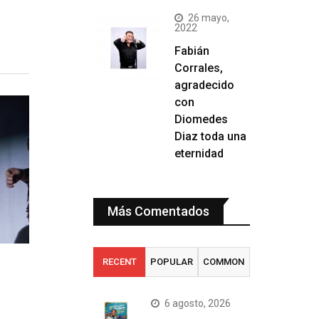
26 mayo,
2022
Fabián
Corrales,
agradecido
con
Diomedes
Diaz toda una
eternidad
Más Comentados
RECENT
POPULAR
COMMON
6 agosto, 2026