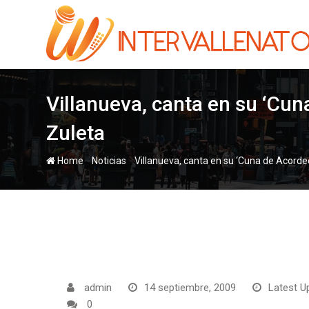
Skip
to
content
Villanueva, canta en su ‘Cu
Zuleta
-
-
Home
Noticias
Villanueva, canta en su ‘Cuna de Acorde
admin
14 septiembre, 2009
Latest U
0