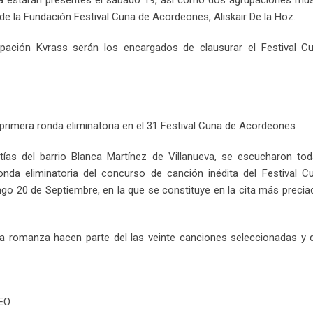
na estarán presentes el sábado 19, así como dos agrupaciones mus
de la Fundación Festival Cuna de Acordeones, Aliskair De la Hoz.
upación Kvrass serán los encargados de clausurar el Festival C
primera ronda eliminatoria en el 31 Festival Cuna de Acordeones
tías del barrio Blanca Martínez de Villanueva, se escucharon tod
ronda eliminatoria del concurso de canción inédita del Festival C
ngo 20 de Septiembre, en la que se constituye en la cita más preci
a romanza hacen parte del las veinte canciones seleccionadas y 
EO