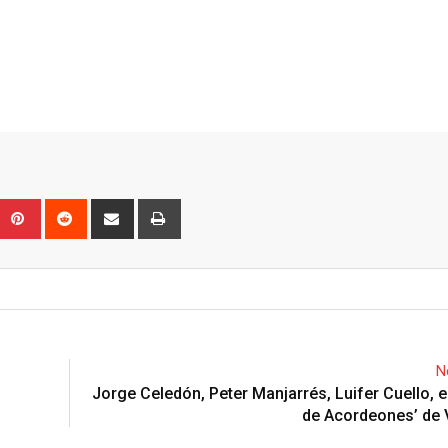
Upon
umblr
Pinterest
Reddit
Share
Print
via
Email
N
Jorge Celedón, Peter Manjarrés, Luifer Cuello, e
de Acordeones’ de 