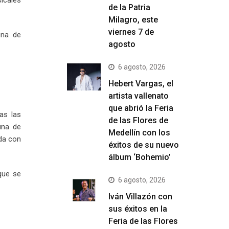
icales
de la Patria
Milagro, este
viernes 7 de
una de
agosto
6 agosto, 2026
Hebert Vargas, el
artista vallenato
que abrió la Feria
as las
de las Flores de
una de
Medellín con los
ada con
éxitos de su nuevo
álbum ‘Bohemio’
que se
6 agosto, 2026
Iván Villazón con
sus éxitos en la
Feria de las Flores