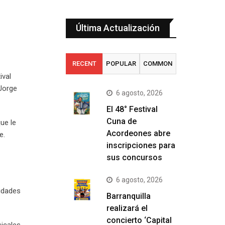
Última Actualización
RECENT
POPULAR
COMMON
ival
 Jorge
6 agosto, 2026
El 48° Festival
Cuna de
ue le
Acordeones abre
re.
inscripciones para
sus concursos
6 agosto, 2026
idades
Barranquilla
realizará el
concierto ‘Capital