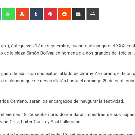
+
LinkedIn
Whatsapp
StumbleUpon
Tumblr
Pinterest
Reddit
Share
Print
via
Email
ira), éste jueves 17 de septiembre, cuando se inaugure el XXXI Fest
 de la plaza Simón Bolívar, en homenaje a dos grandes del folclor:
argado de abrir con sus éxitos, al lado de Jimmy Zambrano, el telón q
os folclóricos que se desarrollarán hasta el domingo 20 de septiemb
os Centeno, serán los encargados de inaugurar la festividad.
 el viernes 18 de septiembre, donde darán muestras de sus capac
arid Ortiz, Luifer Cuello y Saul Lallemand..