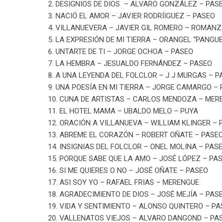
2. DESIGNIOS DE DIOS – ALVARO GONZÁLEZ – PAS
3. NACIÓ EL AMOR – JAVIER RODRÍIGUEZ – PASEO
4. VILLANUEVERA – JAVIER GIL ROMERO – ROMAN
5. LA EXPRESIÓN DE MI TIERRA – ORANGEL “PANGU
6. UNTARTE DE TI – JORGE OCHOA – PASEO
7. LA HEMBRA – JESUALDO FERNÁNDEZ – PASEO
8. A UNA LEYENDA DEL FOLCLOR – J J MURGAS – P
9. UNA POESÍA EN MI TIERRA – JORGE CAMARGO –
10. CUNA DE ARTISTAS – CARLOS MENDOZA – MER
11. EL HOTEL MAMA – UBALDO MELO – PUYA
12. ORACIÓN A VILLANUEVA – WILLIAM KLINGER – 
13. ABREME EL CORAZÓN – ROBERT OÑATE – PASE
14. INSIGNIAS DEL FOLCLOR – ONEL MOLINA – PAS
15. PORQUE SABE QUE LA AMO – JOSÉ LÓPEZ – PA
16. SI ME QUIERES O NO – JOSÉ OÑATE – PASEO
17. ASI SOY YO – RAFAEL FRIAS – MERENGUE
18. AGRADECIMIENTO DE DIOS – JOSÉ MEJÍA – PAS
19. VIDA Y SENTIMIENTO – ALONSO QUINTERO – P
20. VALLENATOS VIEJOS – ALVARO DANGOND – PA