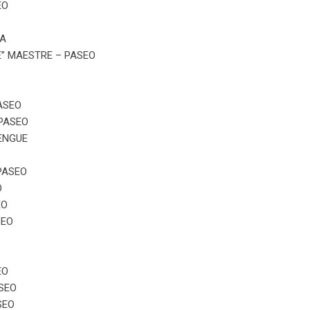
EO
ZA
E” MAESTRE – PASEO
ASEO
 PASEO
ENGUE
PASEO
O
EO
SEO
EO
ASEO
SEO