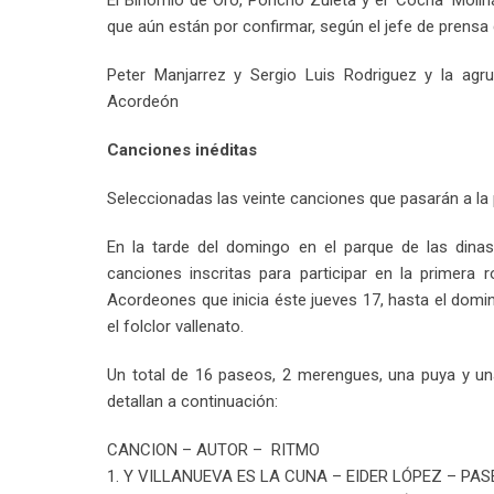
El Binomio de Oro, Poncho Zuleta y el ‘Cocha’ Moli
que aún están por confirmar, según el jefe de prensa 
Peter Manjarrez y Sergio Luis Rodriguez y la agr
Acordeón
Canciones inéditas
Seleccionadas las veinte canciones que pasarán a la 
En la tarde del domingo en el parque de las dinas
canciones inscritas para participar en la primera 
Acordeones que inicia éste jueves 17, hasta el domi
el folclor vallenato.
Un total de 16 paseos, 2 merengues, una puya y un
detallan a continuación:
CANCION – AUTOR – RITMO
1. Y VILLANUEVA ES LA CUNA – EIDER LÓPEZ – PAS