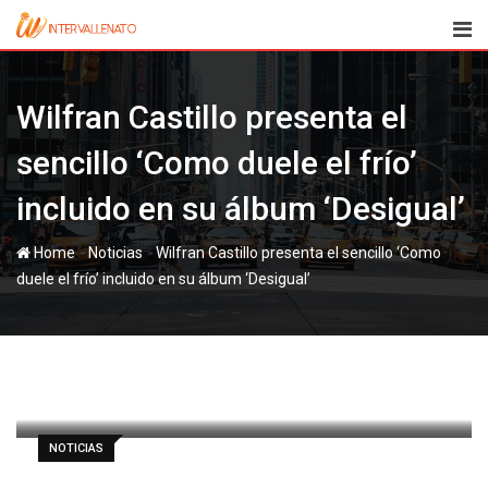
Skip
to
content
Wilfran Castillo presenta el
sencillo ‘Como duele el frío’
incluido en su álbum ‘Desigual’
-
-
Home
Noticias
Wilfran Castillo presenta el sencillo ‘Como
duele el frío’ incluido en su álbum ‘Desigual’
paul
21 enero, 2013
Latest Update: 21 enero, 2013 7:46
663
1 minute read
0
NOTICIAS