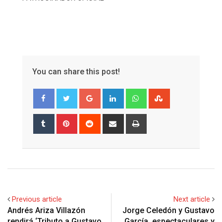
You can share this post!
Google+
LinkedIn
Whatsapp
StumbleUpon
Tumblr
Pinterest
Reddit
Share
Print
via
Email
Previous article
Next article
Andrés Ariza Villazón
Jorge Celedón y Gustavo
rendirá ‘Tributo a Gustavo
García, espectaculares y