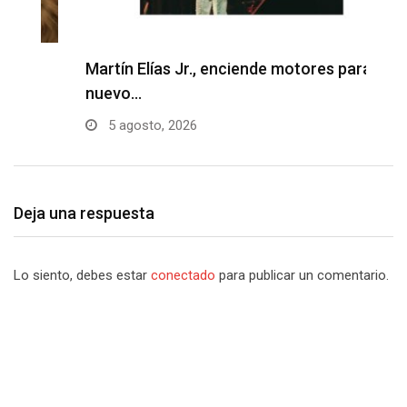
Martín Elías Jr., enciende motores para su
F
nuevo…
p
5 agosto, 2026
Deja una respuesta
Lo siento, debes estar
conectado
para publicar un comentario.