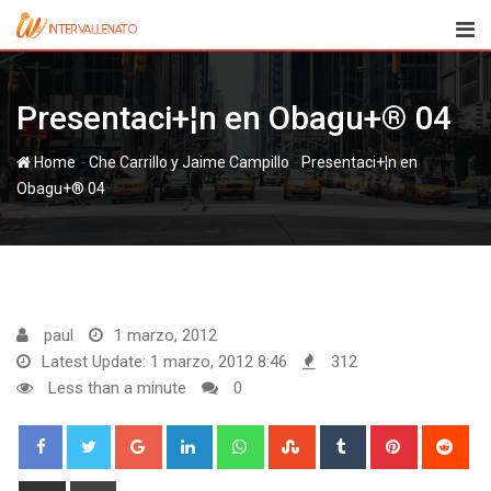
Skip
to
content
Presentaci+¦n en Obagu+® 04
-
-
Home
Che Carrillo y Jaime Campillo‏
Presentaci+¦n en
Obagu+® 04
paul
1 marzo, 2012
Latest Update: 1 marzo, 2012 8:46
312
Less than a minute
0
Google+
LinkedIn
Whatsapp
StumbleUpon
Tumblr
Pinterest
Red