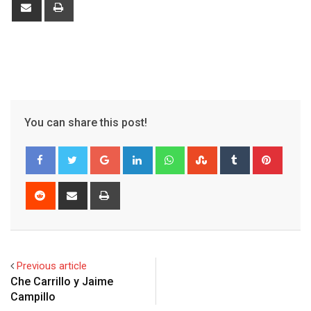
Share
Print
via
Email
You can share this post!
Google+
LinkedIn
Whatsapp
StumbleUpon
Tumblr
Pinter
Reddit
Share
Print
via
Email
Previous article
Che Carrillo y Jaime