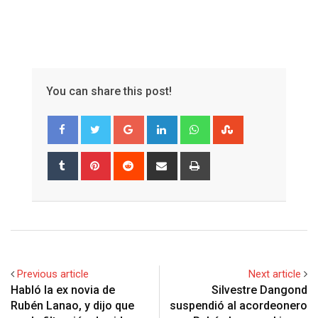
You can share this post!
Google+
LinkedIn
Whatsapp
StumbleUpon
Tumblr
Pinterest
Reddit
Share
Print
via
Email
Previous article
Next article
Habló la ex novia de
Silvestre Dangond
Rubén Lanao, y dijo que
suspendió al acordeonero