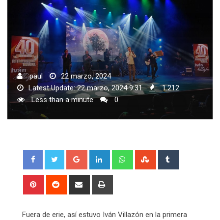
paul
22 marzo, 2024
Latest Update: 22 marzo, 2024 9:31
1.212
Less than a minute
0
Google+
LinkedIn
Whatsapp
StumbleUpon
Tumblr
Pinterest
Reddit
Share
Print
via
Email
Fuera de erie, así estuvo Iván Villazón en la primera