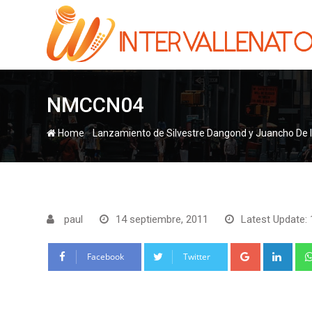
Skip
to
content
NMCCN04
-
Home
Lanzamiento de Silvestre Dangond y Juancho De la
paul
14 septiembre, 2011
Latest Update: 
Google+
Link
Facebook
Twitter