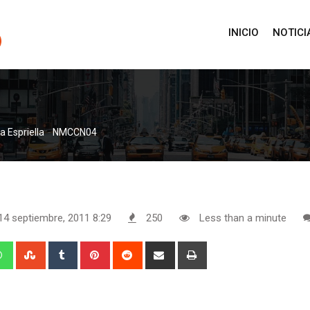
INICIO
NOTICI
-
 Espriella
NMCCN04
14 septiembre, 2011 8:29
250
Less than a minute
edIn
Whatsapp
StumbleUpon
Tumblr
Pinterest
Reddit
Share
Print
via
Email