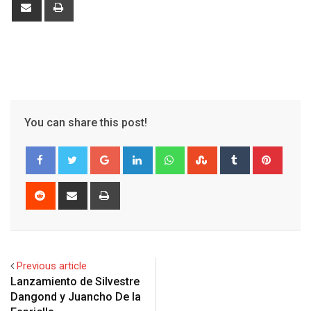
Share
Print
via
Email
You can share this post!
Google+
LinkedIn
Whatsapp
StumbleUpon
Tumblr
Pinter
Reddit
Share
Print
via
Email
Previous article
Lanzamiento de Silvestre
Dangond y Juancho De la