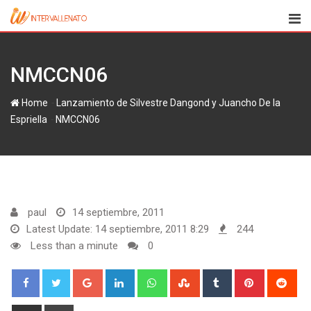
Skip
to
content
NMCCN06
-
Home
Lanzamiento de Silvestre Dangond y Juancho De la
-
Espriella
NMCCN06
paul
14 septiembre, 2011
Latest Update: 14 septiembre, 2011 8:29
244
Less than a minute
0
Google+
LinkedIn
Whatsapp
StumbleUpon
Tumblr
Pinterest
Red