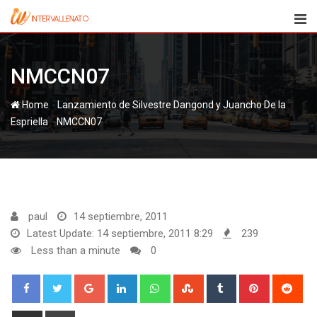
Skip
to
content
NMCCN07
-
Home
Lanzamiento de Silvestre Dangond y Juancho De la
-
Espriella
NMCCN07
paul
14 septiembre, 2011
Latest Update: 14 septiembre, 2011 8:29
239
Less than a minute
0
Google+
LinkedIn
Whatsapp
StumbleUpon
Tumblr
Pinterest
Red