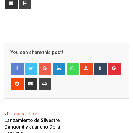
Share
Print
via
Email
You can share this post!
Google+
LinkedIn
Whatsapp
StumbleUpon
Tumblr
Pinter
Reddit
Share
Print
via
Email
Previous article
Lanzamiento de Silvestre
Dangond y Juancho De la