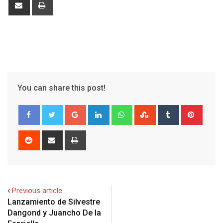
Share
Print
via
Email
You can share this post!
Google+
LinkedIn
Whatsapp
StumbleUpon
Tumblr
Pinter
Reddit
Share
Print
via
Email
Previous article
Lanzamiento de Silvestre
Dangond y Juancho De la