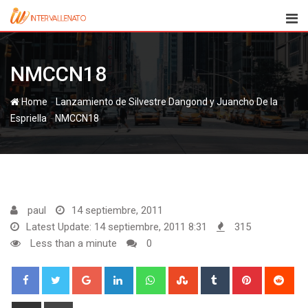
Skip
to
content
NMCCN18
-
Home
Lanzamiento de Silvestre Dangond y Juancho De la
-
Espriella
NMCCN18
paul
14 septiembre, 2011
Latest Update: 14 septiembre, 2011 8:31
315
Less than a minute
0
Google+
LinkedIn
Whatsapp
StumbleUpon
Tumblr
Pinterest
Red