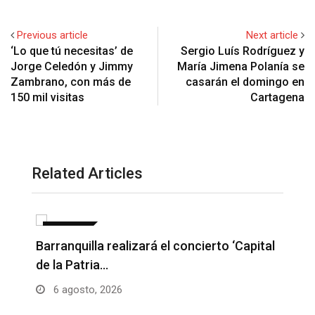
Previous article
Next article
‘Lo que tú necesitas’ de
Sergio Luís Rodríguez y
Jorge Celedón y Jimmy
María Jimena Polanía se
Zambrano, con más de
casarán el domingo en
150 mil visitas
Cartagena
Related Articles
NOTICIAS
Barranquilla realizará el concierto ‘Capital
H
de la Patria…
l
6 agosto, 2026