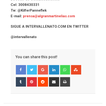
Cel: 3008430331
Tw: @KilferPanneflek
E-mail:
prensa@algranmartinelias.com
SIGUE A INTERVALLENATO.COM EN TWITTER
@intervallenato
You can share this post!
Google+
LinkedIn
Whatsapp
StumbleUpon
Tumblr
Pinterest
Reddit
Share
Print
via
Email