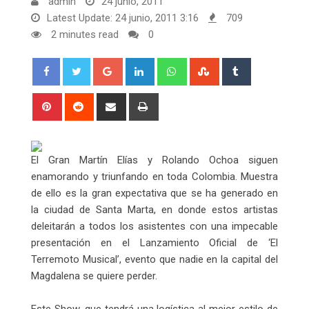
admin
24 junio, 2011
Latest Update: 24 junio, 2011 3:16
709
2 minutes read
0
Google+
LinkedIn
Whatsapp
StumbleUpon
Tumblr
Pinterest
Reddit
Share
Print
via
Email
El Gran Martín Elías y Rolando Ochoa siguen
enamorando y triunfando en toda Colombia. Muestra
de ello es la gran expectativa que se ha generado en
la ciudad de Santa Marta, en donde estos artistas
deleitarán a todos los asistentes con una impecable
presentación en el Lanzamiento Oficial de ‘El
Terremoto Musical’, evento que nadie en la capital del
Magdalena se quiere perder.
Este Show, que tendrá una logística al mejor estilo de