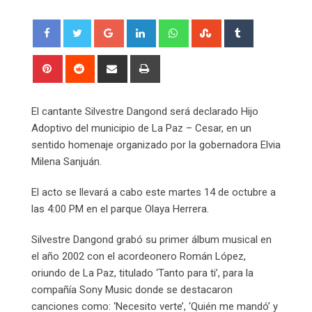
Google+
LinkedIn
Whatsapp
StumbleUpon
Tumblr
Pinterest
Reddit
Share
Print
via
Email
El cantante Silvestre Dangond será declarado Hijo
Adoptivo del municipio de La Paz – Cesar, en un
sentido homenaje organizado por la gobernadora Elvia
Milena Sanjuán.
El acto se llevará a cabo este martes 14 de octubre a
las 4:00 PM en el parque Olaya Herrera.
Silvestre Dangond grabó su primer álbum musical en
el año 2002 con el acordeonero Román López,
oriundo de La Paz, titulado ‘Tanto para ti’, para la
compañía Sony Music donde se destacaron
canciones como: ‘Necesito verte’, ‘Quién me mandó’ y