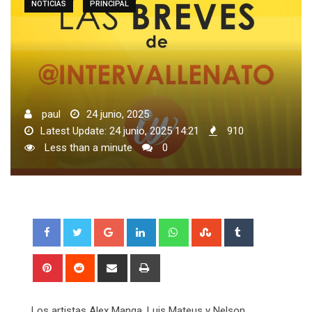
NOTICIAS
PRINCIPAL
paul
24 junio, 2025
Latest Update: 24 junio, 2025 14:21
910
Less than a minute
0
Google+
LinkedIn
Whatsapp
StumbleUpon
Tumblr
Pinterest
Reddit
Share
Print
via
Email
Los artistas Alex Manga, Luis Mateus y Nelson