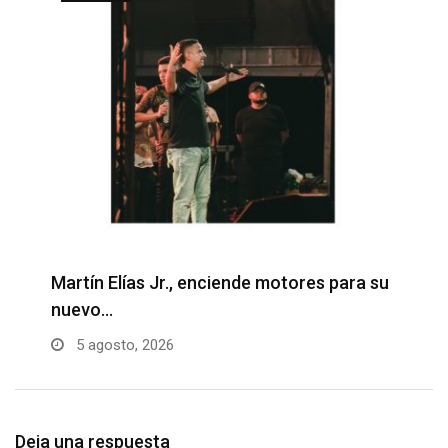
Martín Elías Jr., enciende motores para su
F
nuevo…
p
5 agosto, 2026
Deja una respuesta