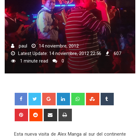
paul
14 noviembre, 2012
Latest Update: 14 noviembre, 2012 22:56
607
1 minute read
0
Google+
LinkedIn
Whatsapp
StumbleUpon
Tumblr
Pinterest
Reddit
Share
Print
via
Email
Esta nueva visita de Alex Manga al sur del continente