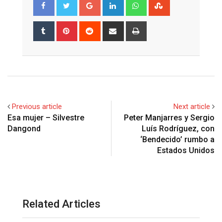
Google+
LinkedIn
Whatsapp
StumbleUpon
Tumblr
Pinterest
Reddit
Share
Print
via
Email
Previous article
Next article
Esa mujer – Silvestre
Peter Manjarres y Sergio
Dangond
Luís Rodríguez, con
‘Bendecido’ rumbo a
Estados Unidos
Related Articles