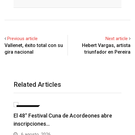
Email
Previous article
Next article
Vallenet, éxito total con su
Hebert Vargas, artista
gira nacional
triunfador en Pereira
Related Articles
NOTICIAS
Barranquilla realizará el concierto ‘Capital
H
de la Patria…
l
6 agosto, 2026