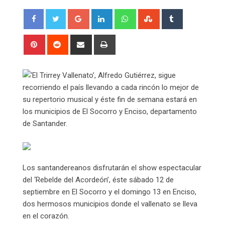
Google+
LinkedIn
Whatsapp
StumbleUpon
Tumblr
Pinterest
Reddit
Share
Print
via
Email
‘El Trirrey Vallenato’, Alfredo Gutiérrez, sigue
recorriendo el país llevando a cada rincón lo mejor de
su repertorio musical y éste fin de semana estará en
los municipios de El Socorro y Enciso, departamento
de Santander.
Los santandereanos disfrutarán el show espectacular
del ‘Rebelde del Acordeón’, éste sábado 12 de
septiembre en El Socorro y el domingo 13 en Enciso,
dos hermosos municipios donde el vallenato se lleva
en el corazón.