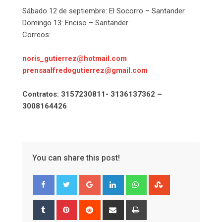
Sábado 12 de septiembre: El Socorro – Santander
Domingo 13: Enciso – Santander
Correos:
noris_gutierrez@hotmail.com
prensaalfredogutierrez@gmail.com
Contratos: 3157230811- 3136137362 –
3008164426
You can share this post!
Google+
LinkedIn
Whatsapp
StumbleUpon
Tumblr
Pinterest
Reddit
Share
Print
via