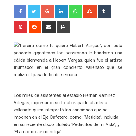
Google+
LinkedIn
Whatsapp
StumbleUpon
Tumblr
Pinterest
Reddit
Share
Print
via
Email
“Pereira como te quiere Hebert Vargas”, con esta
pancarta gigantesca los pereiranos le brindaron una
cálida bienvenida a Hebert Vargas, quien fue el artista
triunfador en el gran concierto vallenato que se
realizó el pasado fin de semana.
Los miles de asistentes al estadio Hernán Ramírez
Villegas, expresaron su total respaldo al artista
vallenato quien interpretó las canciones que se
imponen en el Eje Cafetero, como: ‘Metidita’, incluida
en su reciente disco titulado ‘Pedacitos de mi Vida’, y
‘El amor no se mendiga’.