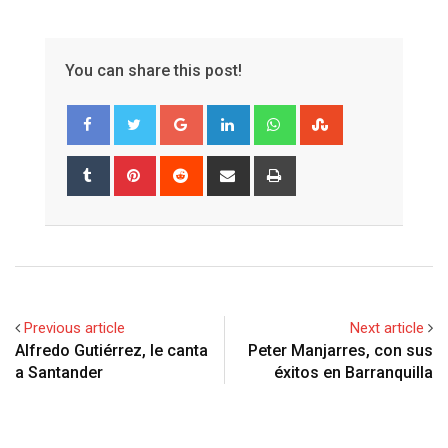
You can share this post!
Google+
LinkedIn
Whatsapp
StumbleUpon
Tumblr
Pinterest
Reddit
Share
Print
via
Email
Previous article
Next article
Alfredo Gutiérrez, le canta
Peter Manjarres, con sus
a Santander
éxitos en Barranquilla