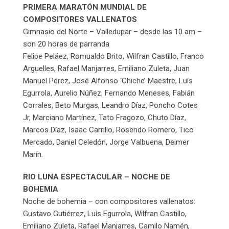
PRIMERA MARATÓN MUNDIAL DE
COMPOSITORES VALLENATOS
Gimnasio del Norte – Valledupar – desde las 10 am –
son 20 horas de parranda
Felipe Peláez, Romualdo Brito, Wilfran Castillo, Franco
Arguelles, Rafael Manjarres, Emiliano Zuleta, Juan
Manuel Pérez, José Alfonso ‘Chiche’ Maestre, Luís
Egurrola, Aurelio Núñez, Fernando Meneses, Fabián
Corrales, Beto Murgas, Leandro Díaz, Poncho Cotes
Jr, Marciano Martínez, Tato Fragozo, Chuto Díaz,
Marcos Díaz, Isaac Carrillo, Rosendo Romero, Tico
Mercado, Daniel Celedón, Jorge Valbuena, Deimer
Marín.
RIO LUNA ESPECTACULAR – NOCHE DE
BOHEMIA
Noche de bohemia – con compositores vallenatos:
Gustavo Gutiérrez, Luís Egurrola, Wilfran Castillo,
Emiliano Zuleta, Rafael Manjarres, Camilo Namén,