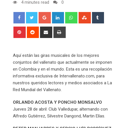
4 minutes read
0
Google+
LinkedIn
Whatsapp
StumbleUpon
Tumblr
Pinterest
Reddit
Share
Print
via
Email
Aquí están las giras musicales de los mejores
conjuntos del vallenato que actualmente se imponen
en Colombia y en el mundo. Esta es una recopilación
informativa exclusiva de Intervallenato.com, para
nuestros queridos lectores y medios asociados a La
Red Mundial del Vallenato.
ORLANDO ACOSTA Y PONCHO MONSALVO
Jueves 28 de abril: Club Valledupar, alternando con
Alfredo Gutiérrez, Silvestre Dangond, Martin Elías.