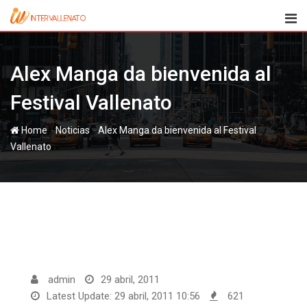
Skip
to
content
Alex Manga da bienvenida al
Festival Vallenato
-
-
Home
Noticias
Alex Manga da bienvenida al Festival
Vallenato
admin
29 abril, 2011
Latest Update: 29 abril, 2011 10:56
621