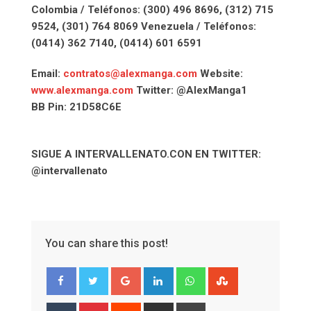
Colombia / Teléfonos: (300) 496 8696, (312) 715
9524, (301) 764 8069 Venezuela / Teléfonos:
(0414) 362 7140, (0414) 601 6591
Email:
contratos@alexmanga.com
Website:
www.alexmanga.com
Twitter: @AlexManga1
BB Pin: 21D58C6E
SIGUE A INTERVALLENATO.CON EN TWITTER:
@intervallenato
You can share this post!
Google+
LinkedIn
Whatsapp
StumbleUpon
Tumblr
Pinterest
Reddit
Share
Print