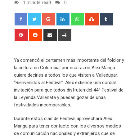
1 minute read
0
Google+
LinkedIn
Whatsapp
StumbleUpon
Tumblr
Pinterest
Reddit
Share
Print
via
Email
Ya comencó el certamen más importante del folclor y
la cultura en Colombia, por esa razón Alex Manga
quiere decirles a todos los que visiten a Valledupar:
“Bienvenidos al Festival”. Alex extiende una cordial
invitación para que todos disfruten del 44º Festival de
la Leyenda Vallenata y puedan gozar de unas
festividades incomparables.
Durante estos días de Festival aprovechará Alex
Manga para tener contacto con los diversos medios
de comunicación nacionales y extranjeros que se