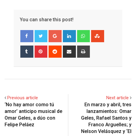
You can share this post!
Google+
LinkedIn
Whatsapp
StumbleUpon
Tumblr
Pinterest
Reddit
Share
Print
via
Email
Previous article
Next article
‘No hay amor como tú
En marzo y abril, tres
amor’ anticipo musical de
lanzamientos: Omar
Omar Geles, a dúo con
Geles, Rafael Santos y
Felipe Peláez
Franco Arguelles; y
Nelson Velásquez y ‘El