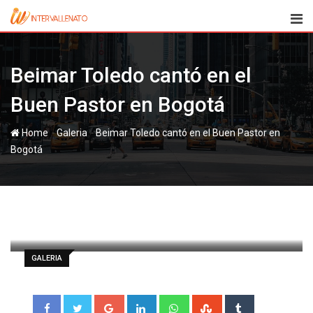
Skip
to
content
Beimar Toledo cantó en el
-
-
Home
Galeria
Beimar Toledo cantó en el Buen Pastor en
paul
10 marzo, 2012
Latest Update: 10 marzo, 2012 16:58
811
Less than a minute
0
GALERIA
Google+
LinkedIn
Whatsapp
StumbleUpon
Tumblr