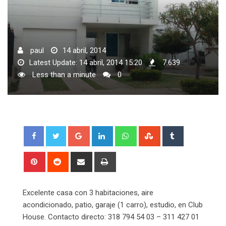
paul
14 abril, 2014
Latest Update: 14 abril, 2014 15:20
7.639
Less than a minute
0
Google+
LinkedIn
Whatsapp
StumbleUpon
Tumblr
Pinterest
Reddit
Share
Print
via
Email
Excelente casa con 3 habitaciones, aire
acondicionado, patio, garaje (1 carro), estudio, en Club
House. Contacto directo: 318 794 54 03 – 311 427 01