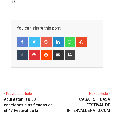
78
You can share this post!
Google+
LinkedIn
Whatsapp
StumbleUpon
Tumblr
Pinterest
Reddit
Share
Print
via
Email
Previous article
Next article
Aquí están las 50
CASA 15 – CASA
canciones clasificadas en
FESTIVAL DE
el 47 Festival de la
INTERVALLENATO.COM