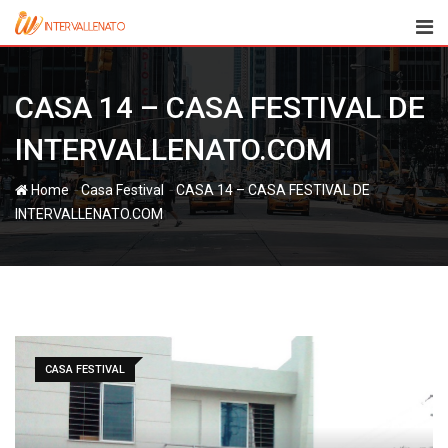
Skip
to
content
CASA 14 – CASA FESTIVAL DE
INTERVALLENATO.COM
-
-
Home
Casa Festival
CASA 14 – CASA FESTIVAL DE
INTERVALLENATO.COM
CASA FESTIVAL