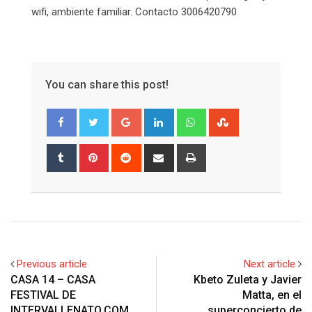
wifi, ambiente familiar. Contacto 3006420790
You can share this post!
Google+
LinkedIn
Whatsapp
StumbleUpon
Tumblr
Pinterest
Reddit
Share
Print
via
Email
Previous article
Next article
CASA 14 – CASA
Kbeto Zuleta y Javier
FESTIVAL DE
Matta, en el
INTERVALLENATO.COM
superconcierto de