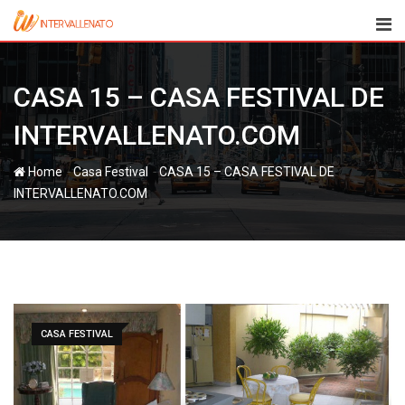
Skip
to
content
CASA 15 – CASA FESTIVAL DE
INTERVALLENATO.COM
-
-
Home
Casa Festival
CASA 15 – CASA FESTIVAL DE
INTERVALLENATO.COM
CASA FESTIVAL