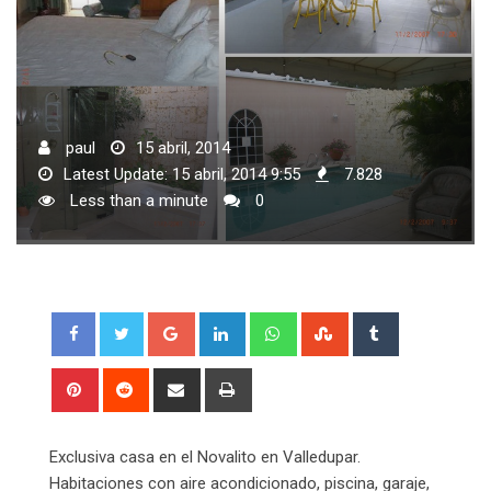
paul
15 abril, 2014
Latest Update: 15 abril, 2014 9:55
7.828
Less than a minute
0
Google+
LinkedIn
Whatsapp
StumbleUpon
Tumblr
Pinterest
Reddit
Share
Print
via
Email
Exclusiva casa en el Novalito en Valledupar.
Habitaciones con aire acondicionado, piscina, garaje,