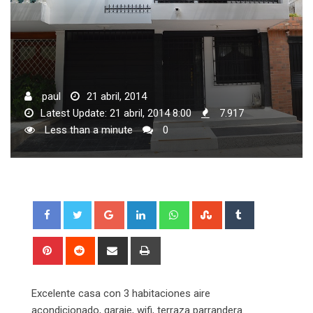
paul
21 abril, 2014
Latest Update: 21 abril, 2014 8:00
7.917
Less than a minute
0
Google+
LinkedIn
Whatsapp
StumbleUpon
Tumblr
Pinterest
Reddit
Share
Print
via
Email
Excelente casa con 3 habitaciones aire
acondicionado, garaje, wifi, terraza parrandera.