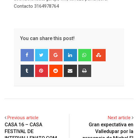
Contacto 3164978764
You can share this post!
Google+
LinkedIn
Whatsapp
StumbleUpon
Tumblr
Pinterest
Reddit
Share
Print
via
Email
Previous article
Next article
CASA 16 – CASA
Gran expectativa en
FESTIVAL DE
Valledupar por la