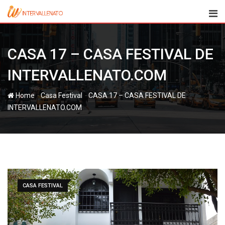
Skip
to
content
CASA 17 – CASA FESTIVAL DE
INTERVALLENATO.COM
-
-
Home
Casa Festival
CASA 17 – CASA FESTIVAL DE
INTERVALLENATO.COM
CASA FESTIVAL