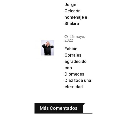
Jorge
Celedón
homenaje a
Shakira
26 mayo,
2022
Fabián
Corrales,
agradecido
con
Diomedes
Diaz toda una
eternidad
Más Comentados