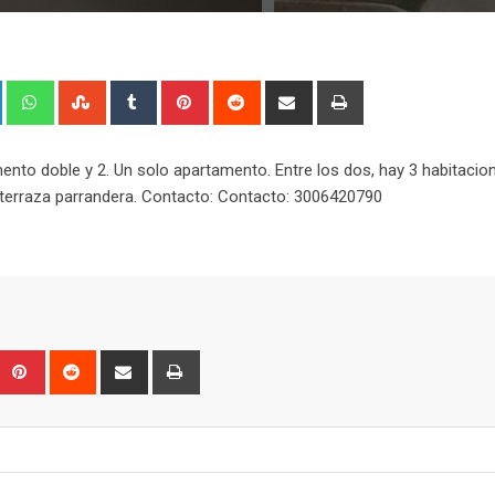
+
LinkedIn
Whatsapp
StumbleUpon
Tumblr
Pinterest
Reddit
Share
Print
via
Email
nto doble y 2. Un solo apartamento. Entre los dos, hay 3 habitacio
 terraza parrandera. Contacto: Contacto: 3006420790
Upon
umblr
Pinterest
Reddit
Share
Print
via
Email