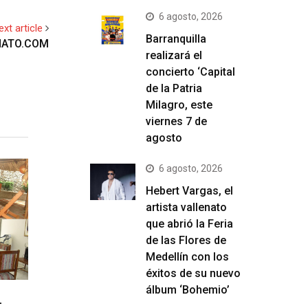
6 agosto, 2026
ext article
Barranquilla
ENATO.COM
realizará el
concierto ‘Capital
de la Patria
Milagro, este
viernes 7 de
agosto
6 agosto, 2026
Hebert Vargas, el
artista vallenato
que abrió la Feria
de las Flores de
Medellín con los
éxitos de su nuevo
álbum ‘Bohemio’
L