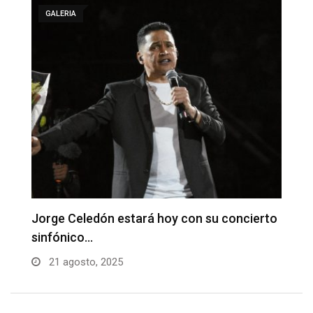
GALERIA
to
Fabian Corrales con sus grandes éxitos en
D
La…
B
21 agosto, 2025