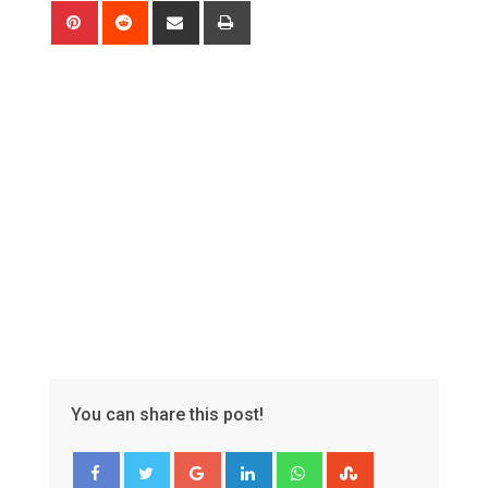
Pinterest
Reddit
Share
Print
via
Email
You can share this post!
Google+
LinkedIn
Whatsapp
StumbleUpon