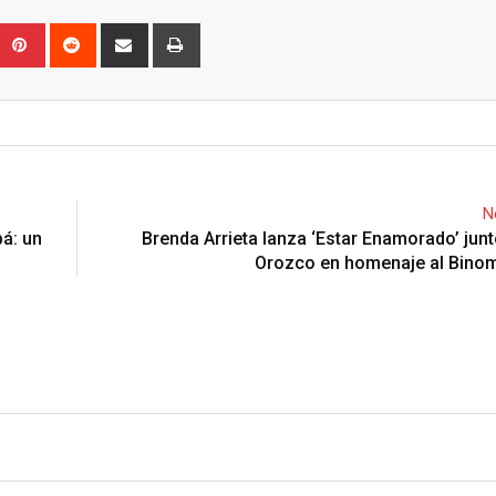
Upon
umblr
Pinterest
Reddit
Share
Print
via
Email
N
pá: un
Brenda Arrieta lanza ‘Estar Enamorado’ jun
Orozco en homenaje al Binom