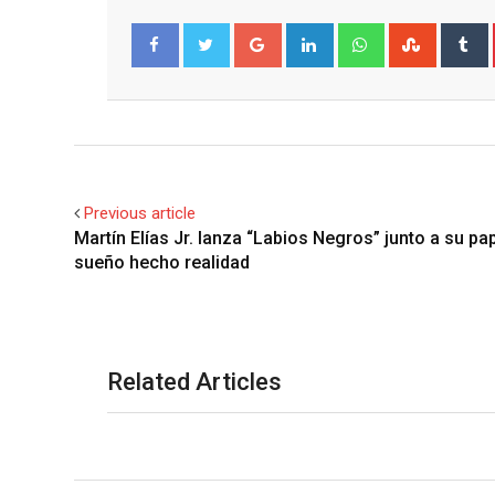
Google+
LinkedIn
Whatsapp
Stumble
T
Facebook
Twitter
Previous article
Martín Elías Jr. lanza “Labios Negros” junto a su pa
sueño hecho realidad
Related Articles