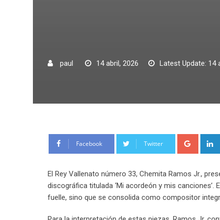
paul
14 abril, 2026
Latest Update: 14 a
Google
Facebook
Twitter
El Rey Vallenato número 33, Chemita Ramos Jr., prese
discográfica titulada ‘Mi acordeón y mis canciones’. En
fuelle, sino que se consolida como compositor integral
Para la interpretación de estas piezas, Ramos Jr. co