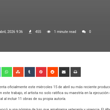
bril, 2026 9:36
455
1 minute read
0
+
LinkedIn
Whatsapp
StumbleUpon
Tumblr
Pinterest
Reddit
Share
Print
via
Email
nta oficialmente este miércoles 15 de abril su más reciente produc
 este trabajo, el artista no solo ratifica su maestría en la ejecución 
 al incluir 11 obras de su propia autoría.
nvocó a una nómina de lujo que amalgama veteranía y vigencia. El ál