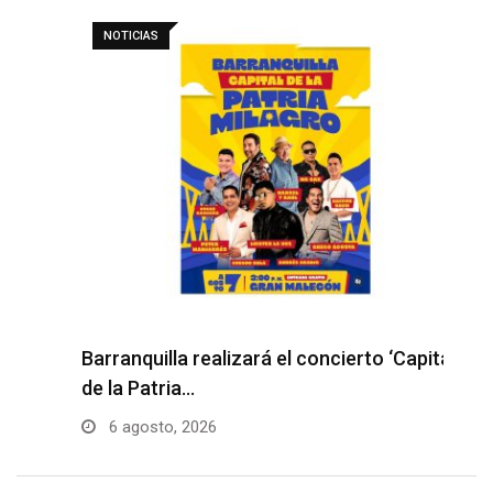
NOTICIAS
Barranquilla realizará el concierto ‘Capital
H
de la Patria…
l
6 agosto, 2026