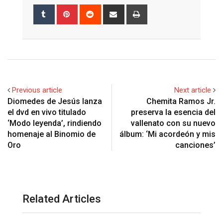
Tumblr
Pinterest
Reddit
Share
Print
via
Email
Previous article
Next article
Diomedes de Jesús lanza
Chemita Ramos Jr.
el dvd en vivo titulado
preserva la esencia del
‘Modo leyenda’, rindiendo
vallenato con su nuevo
homenaje al Binomio de
álbum: ‘Mi acordeón y mis
Oro
canciones’
Related Articles