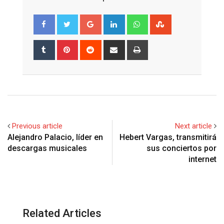
Google+
LinkedIn
Whatsapp
StumbleUpon
Tumblr
Pinterest
Reddit
Share
Print
via
Email
Previous article
Next article
Alejandro Palacio, líder en
Hebert Vargas, transmitirá
descargas musicales
sus conciertos por
internet
Related Articles