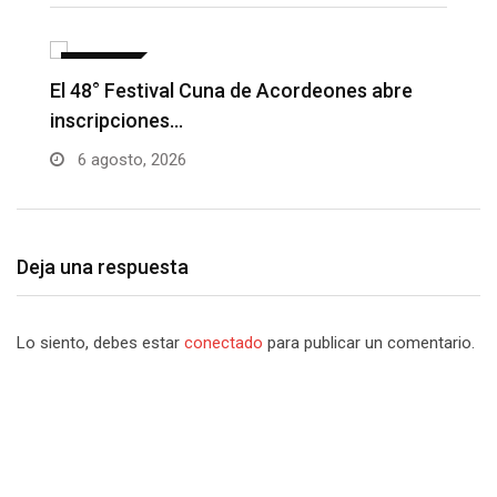
NOTICIAS
Barranquilla realizará el concierto ‘Capital
H
de la Patria…
l
6 agosto, 2026
Deja una respuesta
Lo siento, debes estar
conectado
para publicar un comentario.