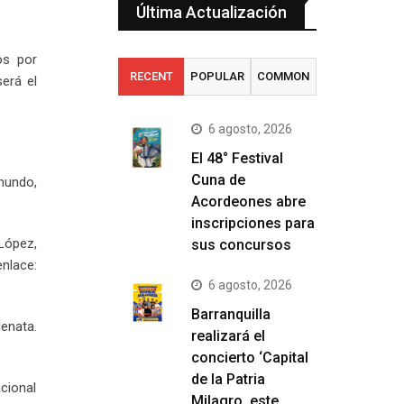
Última Actualización
os por
RECENT
POPULAR
COMMON
será el
6 agosto, 2026
El 48° Festival
Cuna de
mundo,
Acordeones abre
inscripciones para
López,
sus concursos
nlace:
6 agosto, 2026
Barranquilla
enata.
realizará el
concierto ‘Capital
de la Patria
acional
Milagro, este