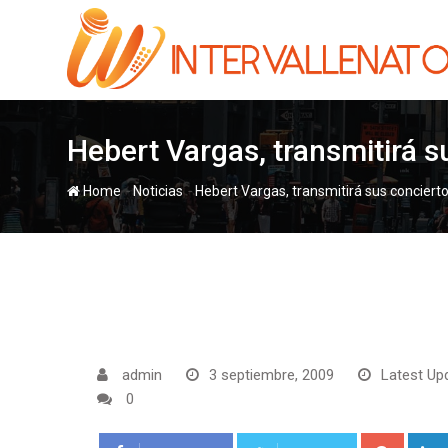
Skip
to
content
Hebert Vargas, transmitirá s
-
-
Home
Noticias
Hebert Vargas, transmitirá sus concierto
admin
3 septiembre, 2009
Latest Up
0
Google