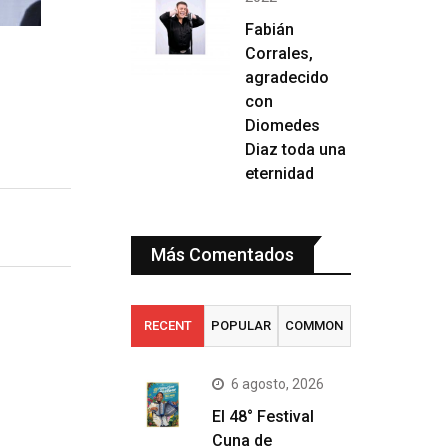
Fabián
Corrales,
agradecido
con
Diomedes
Diaz toda una
eternidad
Más Comentados
RECENT
POPULAR
COMMON
6 agosto, 2026
El 48° Festival
Cuna de