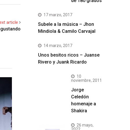
de 180 grados
17 marzo, 2017
ext article
Subele a la música – Jhon
 gustando
Mindiola & Camilo Carvajal
14 marzo, 2017
Unos besitos ricos – Juanse
Rivero y Juank Ricardo
10
noviembre, 2011
Jorge
Celedón
homenaje a
Shakira
26 mayo,
2022