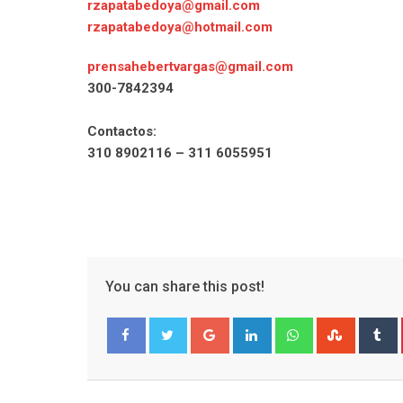
rzapatabedoya@gmail.com
rzapatabedoya@hotmail.com
prensahebertvargas@gmail.com
300-7842394
Contactos:
310 8902116 – 311 6055951
You can share this post!
Google+
LinkedIn
Whatsapp
Stumble
T
Facebook
Twitter