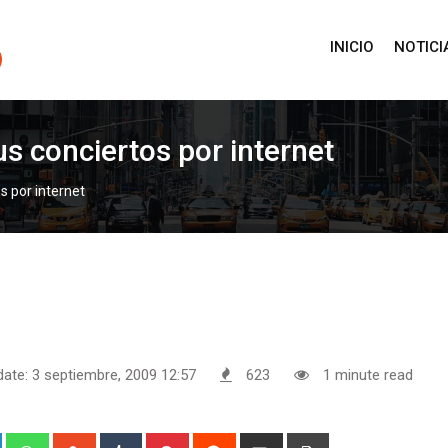
INICIO
NOTICI
us conciertos por internet
s por internet
date: 3 septiembre, 2009 12:57
623
1 minute read
+
LinkedIn
Whatsapp
StumbleUpon
Tumblr
Pinterest
Reddit
Share
Print