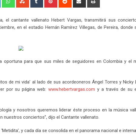
via
Email
, el cantante vallenato Hebert Vargas, transmitirá sus conciert
iembre, en el estadio Hernán Ramírez Villegas, de Pereira, donde 
sta oportuna para que sus miles de seguidores en Colombia y el 
itos de mi vida’ al lado de sus acordeoneros Ángel Torres y Nicky 
 ver por su página web:
www.hebertvargas.com
y a través de su e
logía y nosotros queremos liderar éste proceso en la música vall
 nuestros conciertos”, dijo el Cantante vallenato.
 ‘Metidita’, y cada día se consolida en el panorama nacional e intern