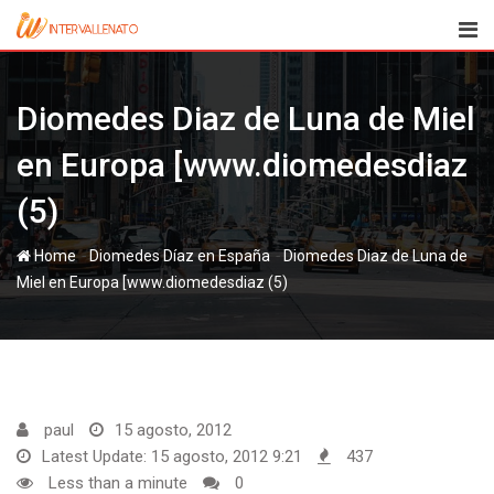
Skip
to
content
Diomedes Diaz de Luna de Miel
en Europa [www.diomedesdiaz
(5)
-
-
Home
Diomedes Diaz de Luna de
Miel en Europa [www.diomedesdiaz (5)
paul
15 agosto, 2012
Latest Update: 15 agosto, 2012 9:21
437
Less than a minute
0