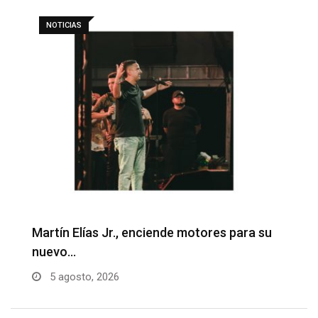
NOTICIAS
Martín Elías Jr., enciende motores para su
F
nuevo…
p
5 agosto, 2026