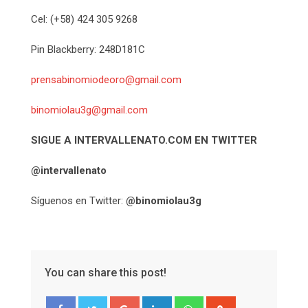
Cel: (+58) 424 305 9268
Pin Blackberry: 248D181C
prensabinomiodeoro@gmail.com
binomiolau3g@gmail.com
SIGUE A INTERVALLENATO.COM EN TWITTER
@
intervallenato
Síguenos en Twitter:
@binomiolau3g
You can share this post!
Google+
LinkedIn
Whatsapp
StumbleUpon