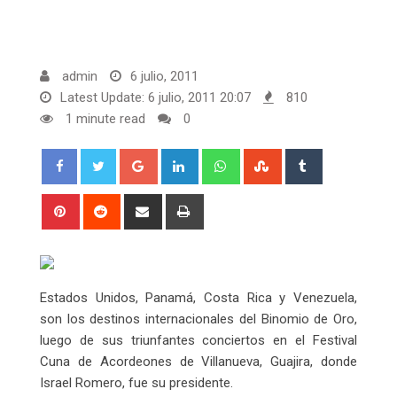
admin
6 julio, 2011
Latest Update: 6 julio, 2011 20:07
810
1 minute read
0
Google+
LinkedIn
Whatsapp
StumbleUpon
Tumblr
Pinterest
Reddit
Share
Print
via
Email
Estados Unidos, Panamá, Costa Rica y Venezuela,
son los destinos internacionales del Binomio de Oro,
luego de sus triunfantes conciertos en el Festival
Cuna de Acordeones de Villanueva, Guajira, donde
Israel Romero, fue su presidente.