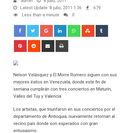
admin
8 julio, 2011
Latest Update: 8 julio, 2011 1:36
679
Less than a minute
0
Google+
LinkedIn
Whatsapp
StumbleUpon
Tumblr
Pinterest
Reddit
Share
Print
via
Email
Nelson Velásquez y El Morre Romero siguen con sus
mejores éxitos en Venezuela, donde este fin de
semana cumplirán con tres conciertos en Maturín,
Valles del Tuy y Valencia.
Los artistas, que triunfaron en sus conciertos por el
departamento de Antioquia, nuevamente retornan al
vecino país donde son esperados con gran
entusiasmo.