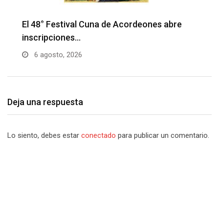
Barranquilla realizará el concierto ‘Capital
H
de la Patria…
l
6 agosto, 2026
Deja una respuesta
Lo siento, debes estar
conectado
para publicar un comentario.