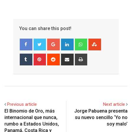
You can share this post!
Google+
LinkedIn
Whatsapp
StumbleUpon
Tumblr
Pinterest
Reddit
Share
Print
via
Email
Previous article
Next article
El Binomio de Oro, más
Jorge Pabuena presenta
internacional que nunca,
su nuevo sencillo ‘Yo no
rumbo a Estados Unidos,
soy malo’
Panamá, Costa Rica y