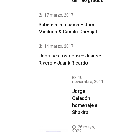
de 180 grados
17 marzo, 2017
Subele a la música – Jhon
Mindiola & Camilo Carvajal
14 marzo, 2017
Unos besitos ricos – Juanse
Rivero y Juank Ricardo
10
noviembre, 2011
Jorge
Celedón
homenaje a
Shakira
26 mayo,
2022