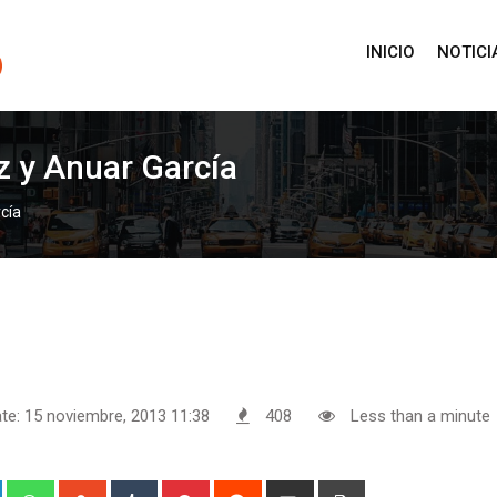
INICIO
NOTICI
iz y Anuar García
rcía
te: 15 noviembre, 2013 11:38
408
Less than a minute
+
LinkedIn
Whatsapp
StumbleUpon
Tumblr
Pinterest
Reddit
Share
Print