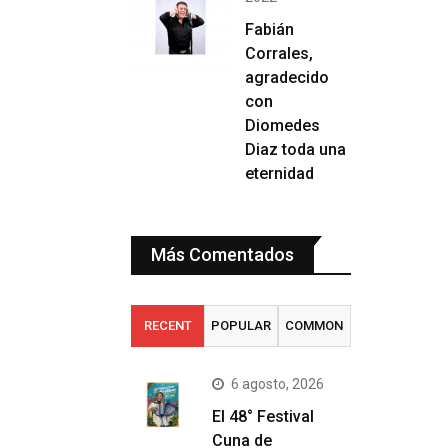
Fabián
Corrales,
agradecido
con
Diomedes
Diaz toda una
eternidad
Más Comentados
RECENT
POPULAR
COMMON
6 agosto, 2026
El 48° Festival
Cuna de