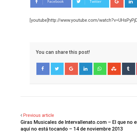
Facebook
Twitter
[youtube]http://www.youtube.com/watch?v=UHsPyPjD
You can share this post!
Google+
LinkedIn
Whatsapp
Stumble
T
Facebook
Twitter
Previous article
Giras Musicales de Intervallenato.com – El que no e
aquí no está tocando – 14 de noviembre 2013