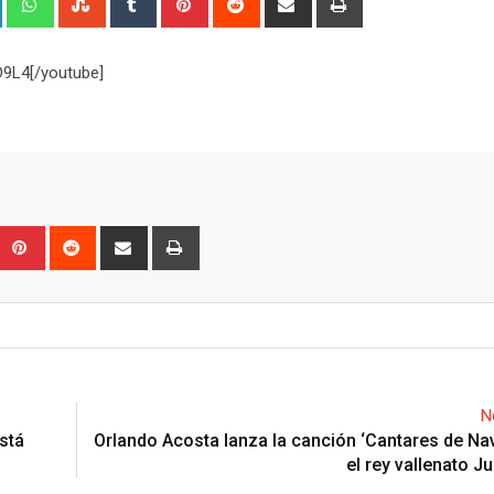
via
Email
9L4[/youtube]
Upon
umblr
Pinterest
Reddit
Share
Print
via
Email
N
stá
Orlando Acosta lanza la canción ‘Cantares de Na
el rey vallenato J