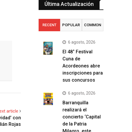
Última Actualización
RECENT
POPULAR
COMMON
6 agosto, 2026
El 48° Festival
Cuna de
Acordeones abre
inscripciones para
sus concursos
6 agosto, 2026
Barranquilla
realizará el
ext article
concierto ‘Capital
vidad’ con
de la Patria
ulián Rojas
Milagro, este