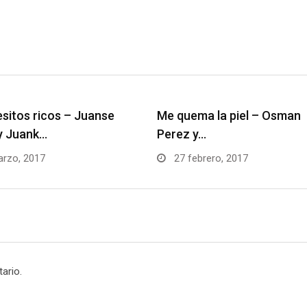
sitos ricos – Juanse
Me quema la piel – Osman
y Juank…
Perez y…
rzo, 2017
27 febrero, 2017
ario.