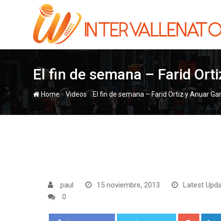
Skip
to
content
El fin de semana – Farid Ort
-
-
Home
Videos
El fin de semana – Farid Ortiz y Anuar Ga
paul
15 noviembre, 2013
Latest Upda
0
Google