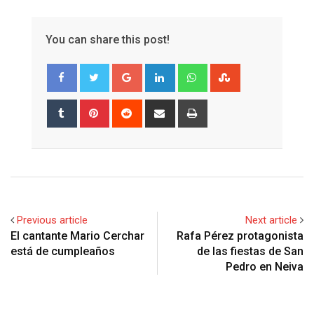
You can share this post!
Google+
LinkedIn
Whatsapp
StumbleUpon
Tumblr
Pinterest
Reddit
Share
Print
via
Email
Previous article
Next article
El cantante Mario Cerchar
Rafa Pérez protagonista
está de cumpleaños
de las fiestas de San
Pedro en Neiva