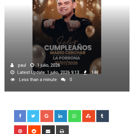
paul
1 julio, 2026
Latest Update: 1 julio, 2026 9:13
148
Less than a minute
0
Google+
LinkedIn
Whatsapp
StumbleUpon
Tumblr
Pinterest
Reddit
Share
Print