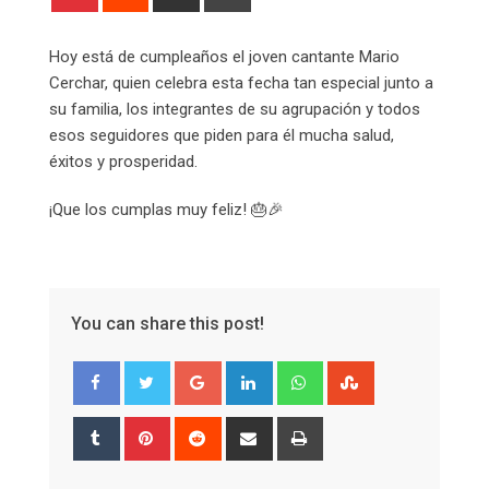
via
Email
Hoy está de cumpleaños el joven cantante Mario
Cerchar, quien celebra esta fecha tan especial junto a
su familia, los integrantes de su agrupación y todos
esos seguidores que piden para él mucha salud,
éxitos y prosperidad.
¡Que los cumplas muy feliz! 🎂🎉
You can share this post!
Google+
LinkedIn
Whatsapp
StumbleUpon
Tumblr
Pinterest
Reddit
Share
Print
via
Email