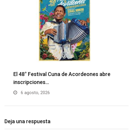
Barranquilla realizará el concierto ‘Capital
H
de la Patria…
l
6 agosto, 2026
Deja una respuesta