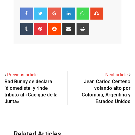
Google+
LinkedIn
Whatsapp
StumbleUpon
Tumblr
Pinterest
Reddit
Share
Print
via
Email
Previous article
Next article
Bad Bunny se declara
Jean Carlos Centeno
‘diomedista’ y rinde
volando alto por
tributo al «Cacique de la
Colombia, Argentina y
Junta»
Estados Unidos
Related Articles