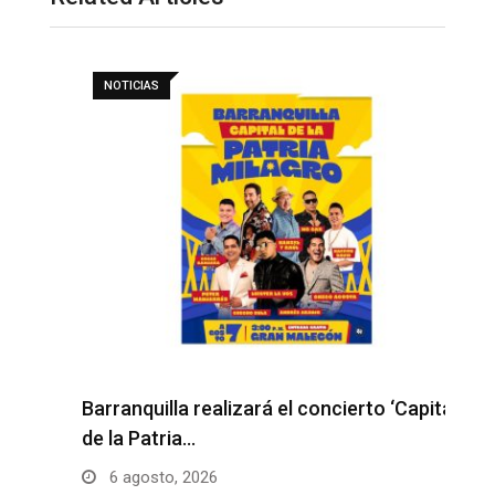
NOTICIAS
H
l
Barranquilla realizará el concierto ‘Capital
de la Patria…
6 agosto, 2026