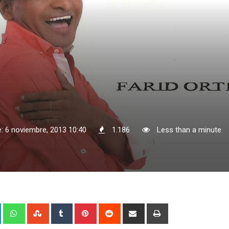
: 6 noviembre, 2013 10:40
1.186
Less than a minute
+
LinkedIn
Whatsapp
StumbleUpon
Tumblr
Pinterest
Reddit
Share
Print
via