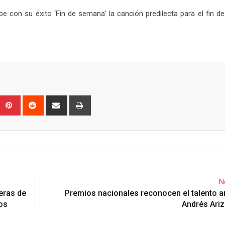
be con su éxito ‘Fin de semana’ la canción predilecta para el fin d
Upon
umblr
Pinterest
Reddit
Share
Print
via
Email
N
eras de
Premios nacionales reconocen el talento ar
os
Andrés Ariz