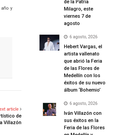
de la Patria
e año y
Milagro, este
viernes 7 de
agosto
6 agosto, 2026
Hebert Vargas, el
artista vallenato
que abrió la Feria
de las Flores de
Medellín con los
éxitos de su nuevo
álbum ‘Bohemio’
6 agosto, 2026
ext article
Iván Villazón con
tístico de
sus éxitos en la
a Villazón
Feria de las Flores
en Medellín y