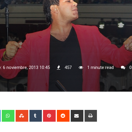
: 6 noviembre, 2013 10:45
457
1 minute read
0
+
LinkedIn
Whatsapp
StumbleUpon
Tumblr
Pinterest
Reddit
Share
Print
via
Email