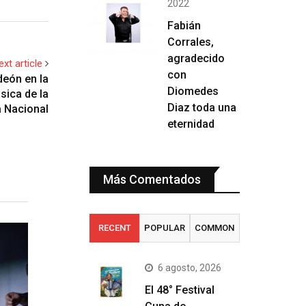
2022
Fabián
Corrales,
agradecido
ext article
con
deón en la
Diomedes
sica de la
Diaz toda una
 Nacional
eternidad
Más Comentados
RECENT
POPULAR
COMMON
6 agosto, 2026
El 48° Festival