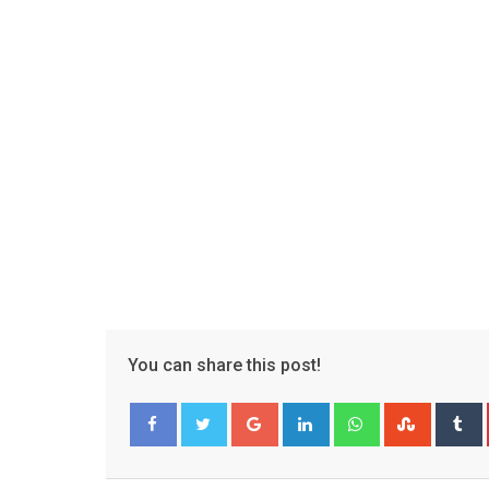
You can share this post!
Google+
LinkedIn
Whatsapp
Stumble
T
Facebook
Twitter